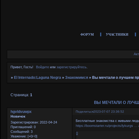
ФОРУМ
УЧАСТНИКИ
Ак
Привет, Гость!
Войдите
или
зарегистрируйтесь
.
»
El Internado:Laguna Negra
»
Знакомимся
»
Вы мечтали о лучшем пр
Страница:
1
ВЫ МЕЧТАЛИ О ЛУЧ
hgvldvuwpx
Поделиться
2023-07-07 23:36:52
Новичок
Бесплатные знакомства с живыми людь
Зарегистрирован
: 2022-04-24
https://boomstarter.ru/projects/lykurgs 
Приглашений:
0
Сообщений:
3
0
Уважение:
[+0/-0]