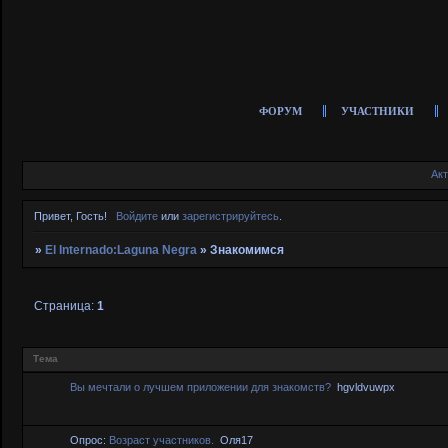
ФОРУМ
УЧАСТНИКИ
Ак
Привет, Гость!
Войдите
или
зарегистрируйтесь
.
»
El Internado:Laguna Negra
»
Знакомимся
Страница:
1
Тема
Вы мечтали о лучшем приложении для знакомств?
hgvldvuwpx
Опрос:
Возраст участников.
Оля17